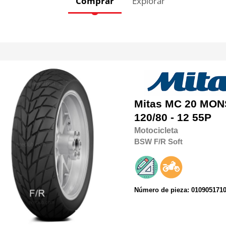
Comprar
Explorar
Mitas
MC 20 MO
120/80 - 12 55P
Motocicleta
BSW
F/R
Soft
Número de pieza: 010905171