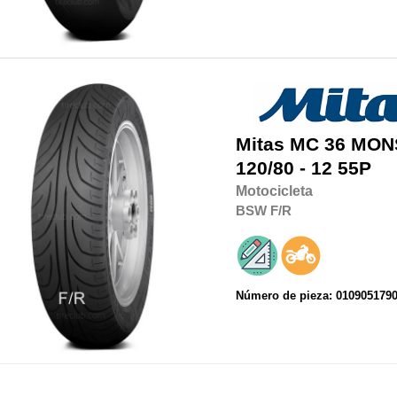
Mitas
MC 36 MON
120/80 - 12 55P
Motocicleta
BSW
F/R
Número de pieza: 010905179