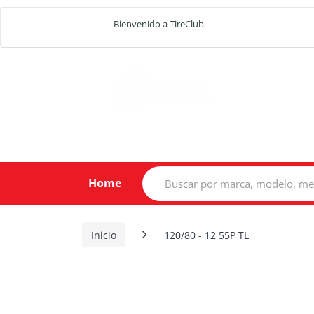
Bienvenido a TireClub
Search
Home
for:
Inicio
120/80 - 12 55P TL