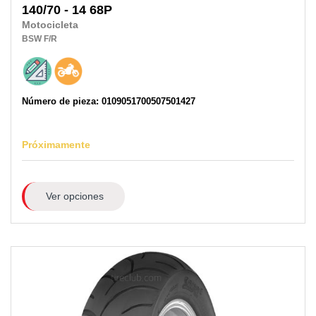
140/70 - 14 68P
Motocicleta
BSW
F/R
Número de pieza: 0109051700507501427
Próximamente
Ver opciones