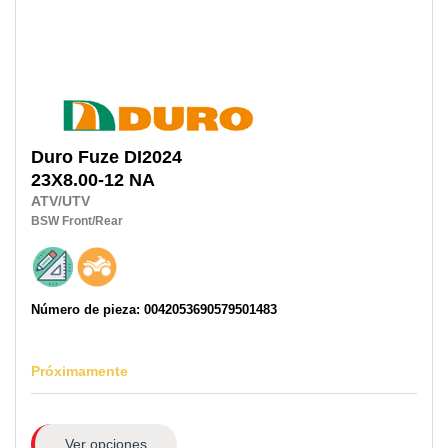
Duro
Fuze DI2024
23X8.00-12 NA
ATV/UTV
BSW
Front/Rear
Número de pieza: 0042053690579501483
Próximamente
Ver opciones