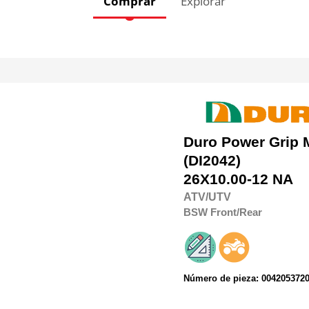
Comprar
Explorar
Duro
Power Grip 
(DI2042)
26X10.00-12 NA
ATV/UTV
BSW
Front/Rear
Número de pieza: 004205372