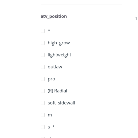
atv_position
1
*
high_grow
lightweight
outlaw
pro
(R) Radial
soft_sidewall
m
s_*