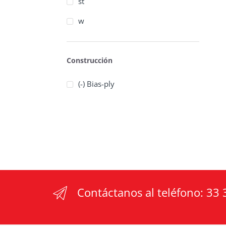
st
w
Construcción
(-) Bias-ply
Contáctanos al teléfono:
33 