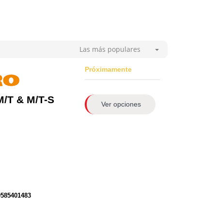
Las más populares
Próximamente
M/T & M/T-S
Ver opciones
0585401483