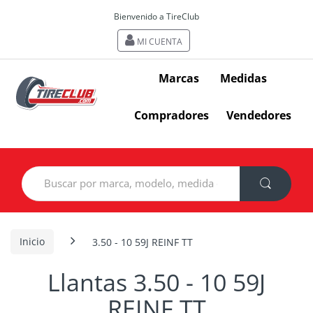
Bienvenido a TireClub
MI CUENTA
Marcas
Medidas
Compradores
Vendedores
Search
for:
Inicio
3.50 - 10 59J REINF TT
Llantas 3.50 - 10 59J
REINF TT