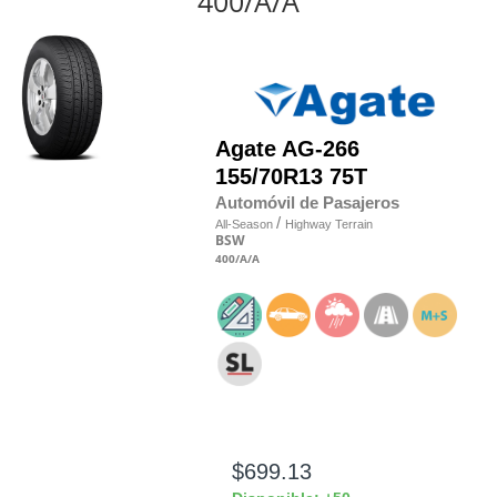
400/A/A
Agate
AG-266
155/70R13 75T
Automóvil de Pasajeros
/
All-Season
Highway Terrain
BSW
400
/A
/A
$699.13