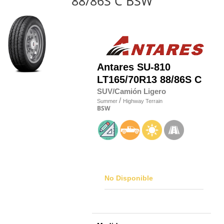
88/86S C BSW
Antares
SU-810
LT165/70R13 88/86S C
SUV/Camión Ligero
/
Summer
Highway Terrain
BSW
No Disponible