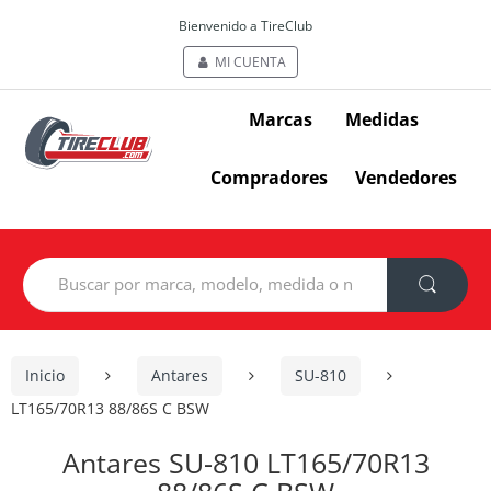
Bienvenido a TireClub
MI CUENTA
Marcas
Medidas
Compradores
Vendedores
Search
for:
Inicio
Antares
SU-810
LT165/70R13 88/86S C BSW
Antares SU-810 LT165/70R13