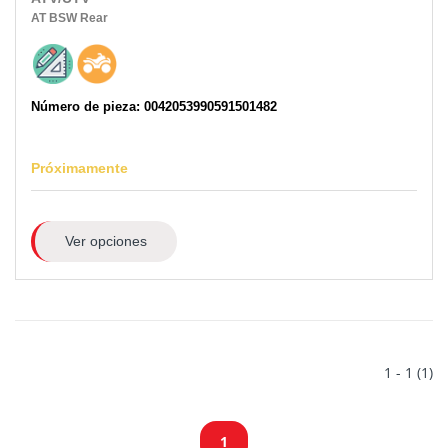
AT
BSW
Rear
Número de pieza: 0042053990591501482
Próximamente
Ver opciones
1 - 1 (1)
1