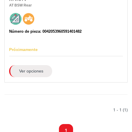
AT
BSW
Rear
Número de pieza: 0042053960591401482
Próximamente
Ver opciones
1 - 1 (1)
1