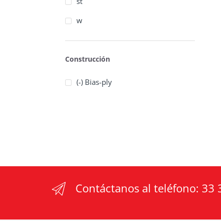
st
w
Construcción
(-) Bias-ply
Contáctanos al teléfono:
33 