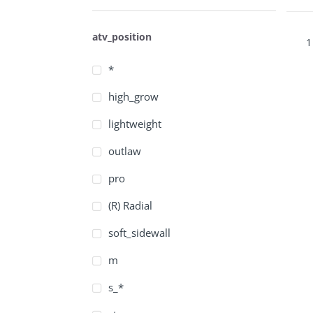
atv_position
1
*
high_grow
lightweight
outlaw
pro
(R) Radial
soft_sidewall
m
s_*