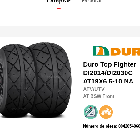
Comprar
Explorar
Duro
Top Fighter
DI2014/DI2030C
AT19X6.5-10 NA
ATV/UTV
AT
BSW
Front
Número de pieza: 004205406