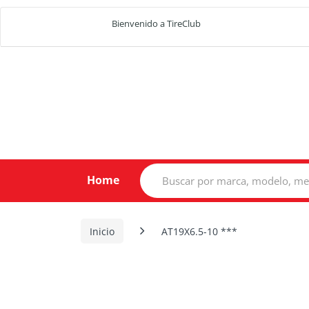
Bienvenido a TireClub
Search
Home
for:
Inicio
AT19X6.5-10 ***