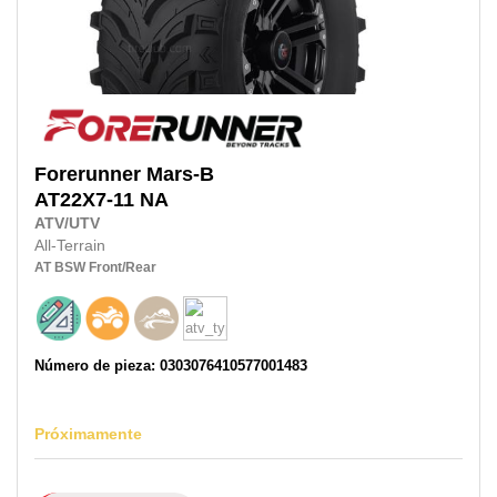
Forerunner
Mars-B
AT22X7-11 NA
ATV/UTV
All-Terrain
AT
BSW
Front/Rear
Número de pieza: 0303076410577001483
Próximamente