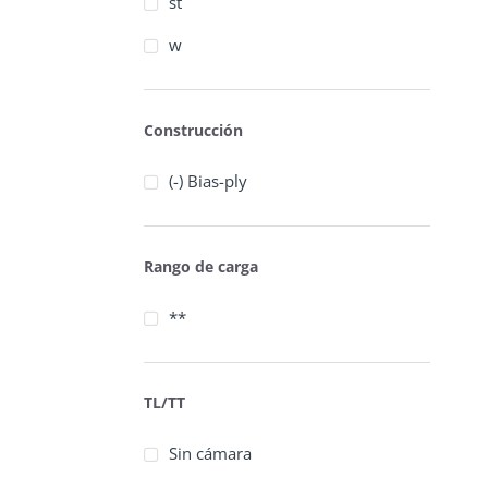
st
w
Construcción
(-) Bias-ply
Rango de carga
**
TL/TT
Sin cámara