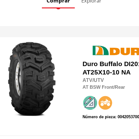
Comprar
Explorar
Duro
Buffalo DI20
AT25X10-10 NA
ATV/UTV
AT
BSW
Front/Rear
Número de pieza: 004205370