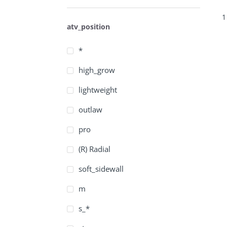
1
atv_position
*
high_grow
lightweight
outlaw
pro
(R) Radial
soft_sidewall
m
s_*