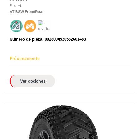
Street
AT
BSW
Front/Rear
Número de pieza: 0028004530532601483
Próximamente
Ver opciones