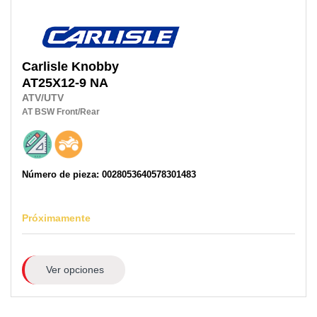
Carlisle
Knobby
AT25X12-9 NA
ATV/UTV
AT
BSW
Front/Rear
Número de pieza: 0028053640578301483
Próximamente
Ver opciones