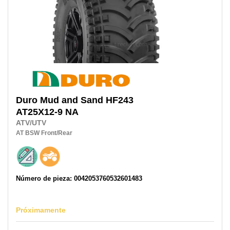
Duro
Mud and Sand HF243
AT25X12-9 NA
ATV/UTV
AT
BSW
Front/Rear
Número de pieza: 0042053760532601483
Próximamente