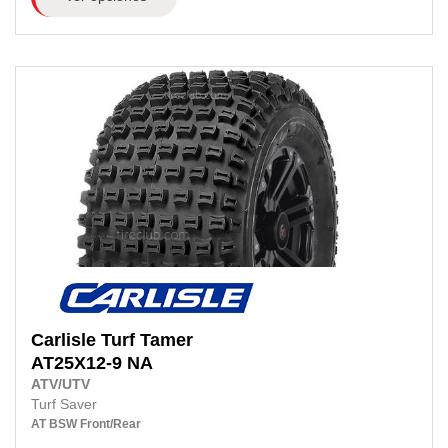
Carlisle
Turf Tamer
AT25X12-9 NA
ATV/UTV
Turf Saver
AT
BSW
Front/Rear