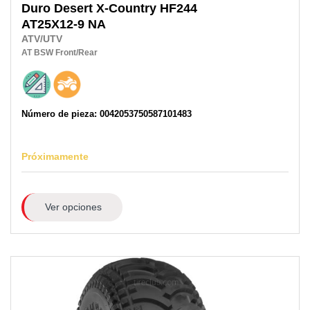
Duro
Desert X-Country HF244
AT25X12-9 NA
ATV/UTV
AT
BSW
Front/Rear
Número de pieza: 0042053750587101483
Próximamente
Ver opciones