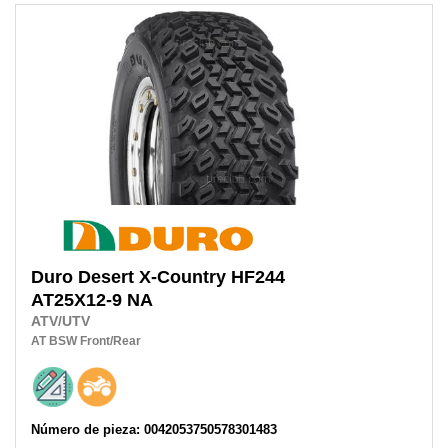
Duro
Desert X-Country HF244
AT25X12-9 NA
ATV/UTV
AT
BSW
Front/Rear
Número de pieza: 0042053750578301483