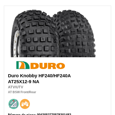
Duro
Knobby HF240/HF240A
AT25X12-9 NA
ATV/UTV
AT
BSW
Front/Rear
Número de pieza: 0042053770578301483