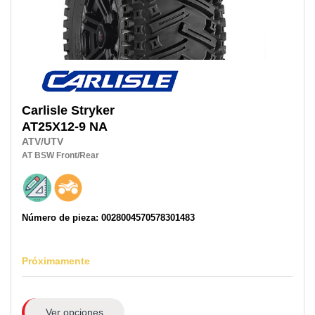
Carlisle
Stryker
AT25X12-9 NA
ATV/UTV
AT
BSW
Front/Rear
Número de pieza: 0028004570578301483
Próximamente
Ver opciones