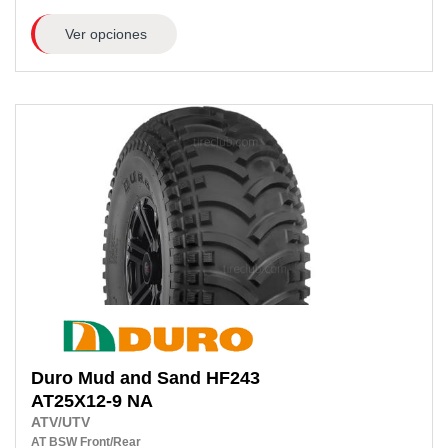
Ver opciones
Duro
Mud and Sand HF243
AT25X12-9 NA
ATV/UTV
AT
BSW
Front/Rear