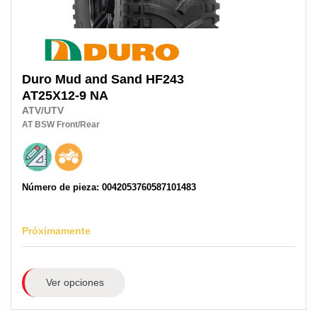
Duro
Mud and Sand HF243
AT25X12-9 NA
ATV/UTV
AT
BSW
Front/Rear
Número de pieza: 0042053760587101483
Próximamente
Ver opciones