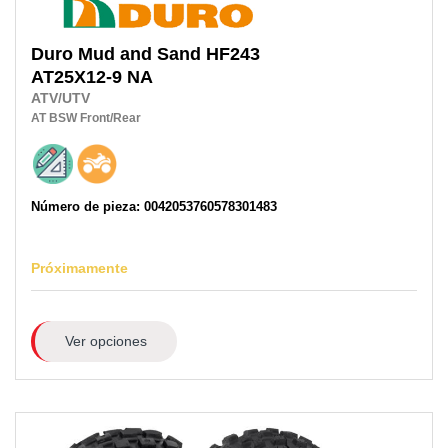
Duro
Mud and Sand HF243
AT25X12-9 NA
ATV/UTV
AT
BSW
Front/Rear
Número de pieza: 0042053760578301483
Próximamente
Ver opciones