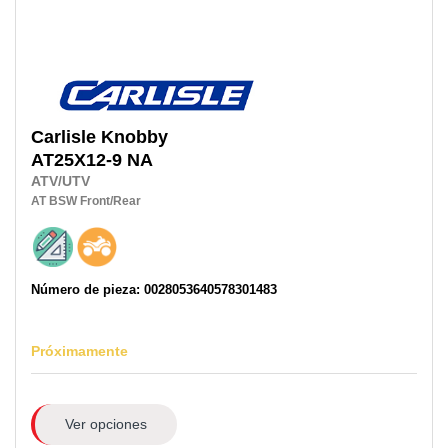
Carlisle
Knobby
AT25X12-9 NA
ATV/UTV
AT
BSW
Front/Rear
Número de pieza: 0028053640578301483
Próximamente
Ver opciones