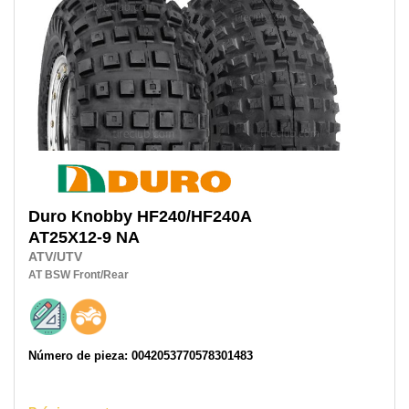
Duro
Knobby HF240/HF240A
AT25X12-9 NA
ATV/UTV
AT
BSW
Front/Rear
Número de pieza: 0042053770578301483