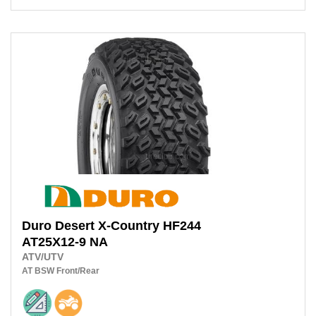
Duro
Desert X-Country HF244
AT25X12-9 NA
ATV/UTV
AT
BSW
Front/Rear