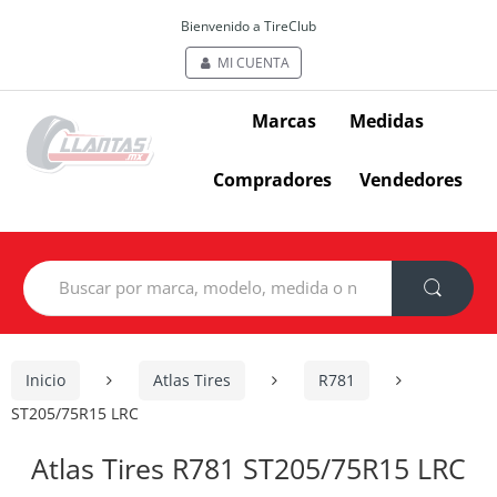
Bienvenido a TireClub
MI CUENTA
Marcas
Medidas
Compradores
Vendedores
Search
for:
Inicio
Atlas Tires
R781
ST205/75R15 LRC
Atlas Tires R781 ST205/75R15 LRC