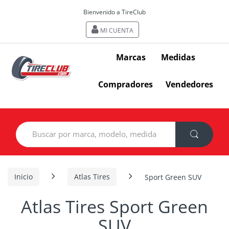
Bienvenido a TireClub
MI CUENTA
Marcas
Medidas
Compradores
Vendedores
Search
for:
Inicio
Atlas Tires
Sport Green SUV
Atlas Tires Sport Green
SUV