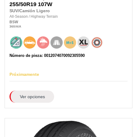
255/50R19
107W
SUV/Camión Ligero
All-Season
/
Highway Terrain
BSW
360
/A
/A
Número de pieza: 0012074070092305590
Próximamente
Ver opciones