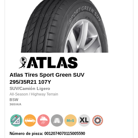
Atlas Tires
Sport Green SUV
295/35R21
107Y
SUV/Camión Ligero
All-Season
/
Highway Terrain
BSW
360
/A
/A
Número de pieza: 0012074070115005590