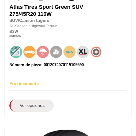
Atlas Tires
Sport Green SUV
275/45R20
110W
SUV/Camión Ligero
All-Season
/
Highway Terrain
BSW
360
/A
/A
Número de pieza: 0012074070115105590
Próximamente
Ver opciones