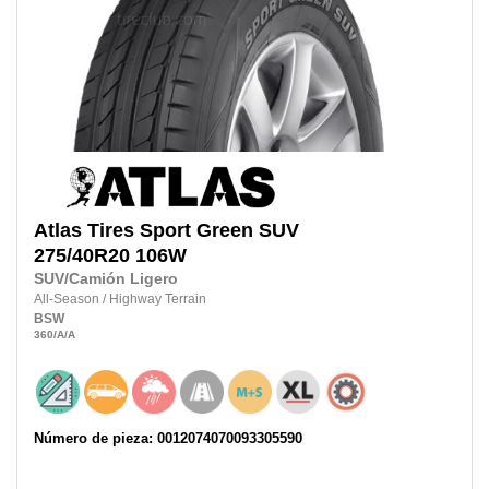
Atlas Tires
Sport Green SUV
275/40R20
106W
SUV/Camión Ligero
All-Season
/
Highway Terrain
BSW
360
/A
/A
Número de pieza: 0012074070093305590