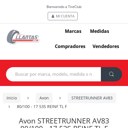
Bienvenido a TireClub
MI CUENTA
Marcas
Medidas
Compradores
Vendedores
Search
for:
Inicio
Avon
STREETRUNNER AV83
80/100 - 17 53S REINF TL F
Avon STREETRUNNER AV83