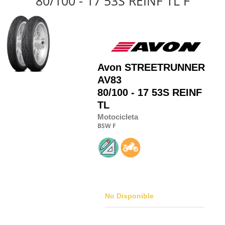
80/100 - 17 53S REINF TL F
Avon
STREETRUNNER
AV83
80/100 - 17 53S REINF
TL
Motocicleta
BSW
F
No Disponible