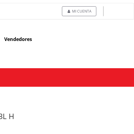
MI CUENTA
Vendedores
3L H