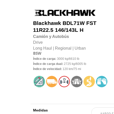
Blackhawk
BDL71W FST
11R22.5 146/143L H
Camión y Autobús
Drive
Long Haul |
Regional |
Urban
BSW
Índice de carga:
3000 kg/6610 lb
Índice de carga dual:
2725 kg/6005 lb
Índice de velocidad:
120 km/75 mi
Medidas