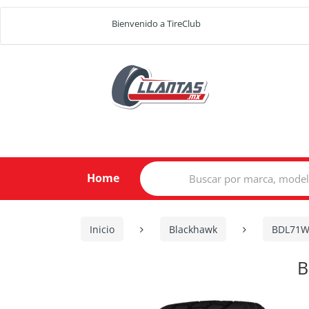
Bienvenido a TireClub
Search
Home
for:
Inicio
Blackhawk
BDL71W
B