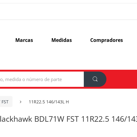
Marcas
Medidas
Compradores
 FST
11R22.5 146/143L H
lackhawk BDL71W FST 11R22.5 146/14