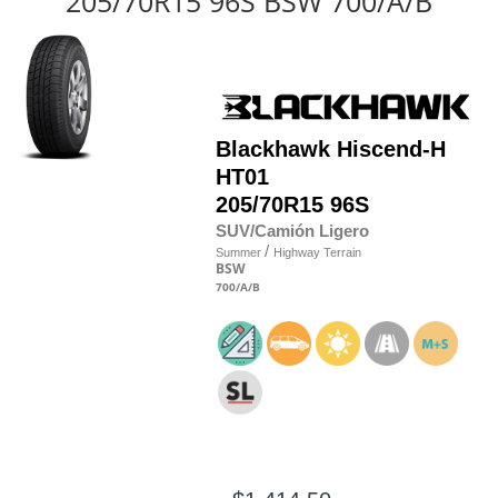
205/70R15 96S BSW 700/A/B
Blackhawk
Hiscend-H
HT01
205/70R15 96S
SUV/Camión Ligero
/
Summer
Highway Terrain
BSW
700
/A
/B