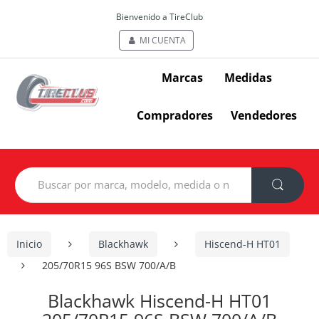
Bienvenido a TireClub
MI CUENTA
Marcas
Medidas
Compradores
Vendedores
Search
for:
Inicio
Blackhawk
Hiscend-H HT01
205/70R15 96S BSW 700/A/B
Blackhawk Hiscend-H HT01