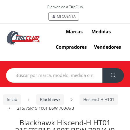
Bienvenido a TireClub
MI CUENTA
Marcas
Medidas
Compradores
Vendedores
Search
for:
Inicio
Blackhawk
Hiscend-H HT01
215/75R15 100T BSW 700/A/B
Blackhawk Hiscend-H HT01