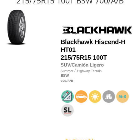
215/75R15 100T BSW 700/A/B
Blackhawk
Hiscend-H
HT01
215/75R15 100T
SUV/Camión Ligero
/
Summer
Highway Terrain
BSW
700
/A
/B