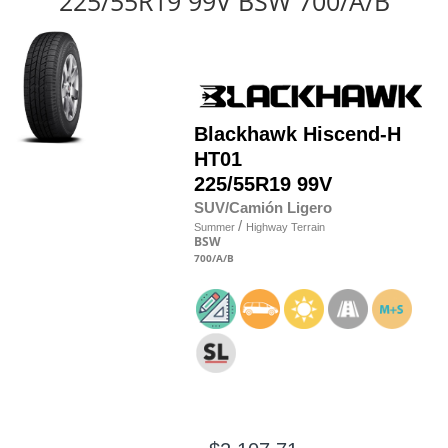
225/55R19 99V BSW 700/A/B
Blackhawk
Hiscend-H
HT01
225/55R19 99V
SUV/Camión Ligero
/
Summer
Highway Terrain
BSW
700
/A
/B