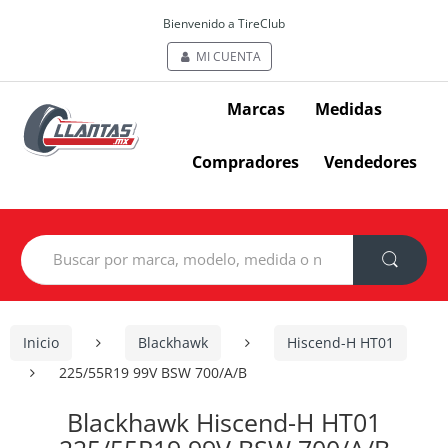
Bienvenido a TireClub
MI CUENTA
Marcas
Medidas
Compradores
Vendedores
Search
for:
Inicio
Blackhawk
Hiscend-H HT01
225/55R19 99V BSW 700/A/B
Blackhawk Hiscend-H HT01