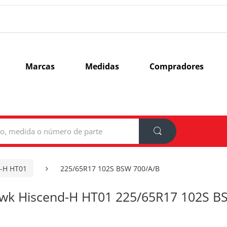
Marcas
Medidas
Compradores
-H HT01
225/65R17 102S BSW 700/A/B
wk Hiscend-H HT01 225/65R17 102S B