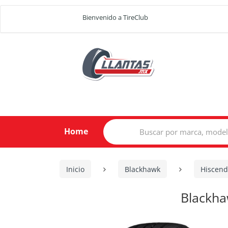
Bienvenido a TireClub
Search
Home
for:
Inicio
Blackhawk
Hiscend
Blackha