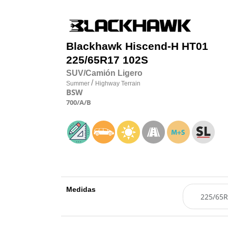
Blackhawk
Hiscend-H HT01
225/65R17 102S
SUV/Camión Ligero
/
Summer
Highway Terrain
BSW
700
/A
/B
Medidas