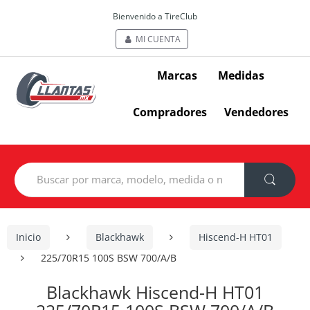
Bienvenido a TireClub
MI CUENTA
Marcas
Medidas
Compradores
Vendedores
Search
for:
Inicio
Blackhawk
Hiscend-H HT01
225/70R15 100S BSW 700/A/B
Blackhawk Hiscend-H HT01