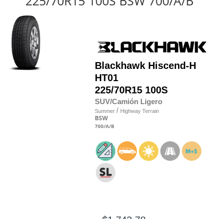
225/70R15 100S BSW 700/A/B
Blackhawk
Hiscend-H
HT01
225/70R15 100S
SUV/Camión Ligero
/
Summer
Highway Terrain
BSW
700
/A
/B