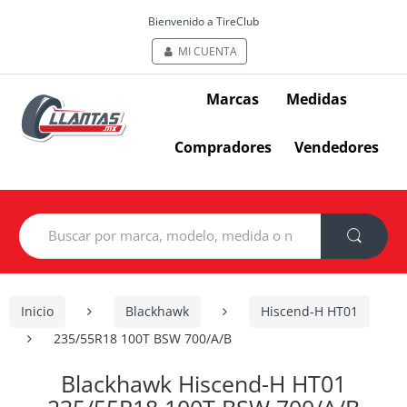
Bienvenido a TireClub
MI CUENTA
Marcas
Medidas
Compradores
Vendedores
Search
for:
Inicio
Blackhawk
Hiscend-H HT01
235/55R18 100T BSW 700/A/B
Blackhawk Hiscend-H HT01