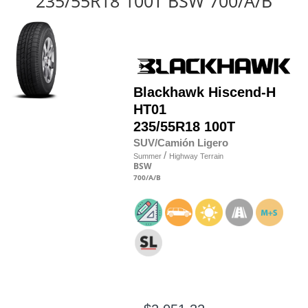
235/55R18 100T BSW 700/A/B
Blackhawk
Hiscend-H
HT01
235/55R18 100T
SUV/Camión Ligero
/
Summer
Highway Terrain
BSW
700
/A
/B