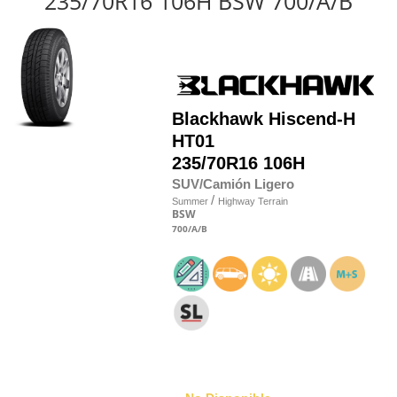
235/70R16 106H BSW 700/A/B
Blackhawk
Hiscend-H
HT01
235/70R16 106H
SUV/Camión Ligero
/
Summer
Highway Terrain
BSW
700
/A
/B