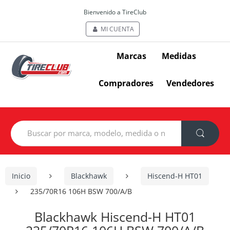
Bienvenido a TireClub
MI CUENTA
Marcas
Medidas
Compradores
Vendedores
Search
for:
Inicio
Blackhawk
Hiscend-H HT01
235/70R16 106H BSW 700/A/B
Blackhawk Hiscend-H HT01