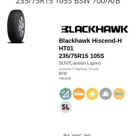
235/75R15 105S BSW 700/A/B
Blackhawk
Hiscend-H
HT01
235/75R15 105S
SUV/Camión Ligero
/
Summer
Highway Terrain
BSW
700
/A
/B