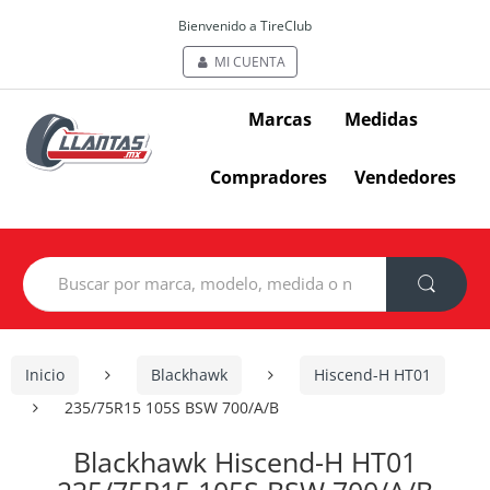
Bienvenido a TireClub
MI CUENTA
Marcas
Medidas
Compradores
Vendedores
Search
for:
Inicio
Blackhawk
Hiscend-H HT01
235/75R15 105S BSW 700/A/B
Blackhawk Hiscend-H HT01