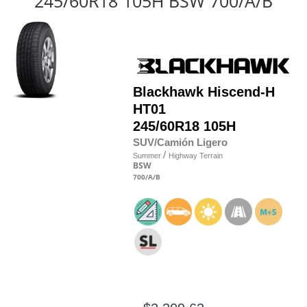
245/60R18 105H BSW 700/A/B
Blackhawk
Hiscend-H
HT01
245/60R18 105H
SUV/Camión Ligero
/
Summer
Highway Terrain
BSW
700
/A
/B