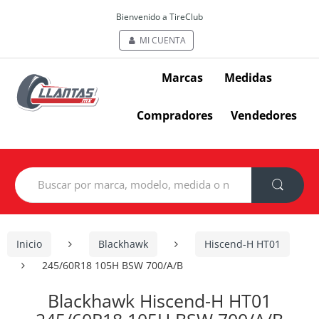
Bienvenido a TireClub
MI CUENTA
Marcas
Medidas
Compradores
Vendedores
Search
for:
Inicio
Blackhawk
Hiscend-H HT01
245/60R18 105H BSW 700/A/B
Blackhawk Hiscend-H HT01