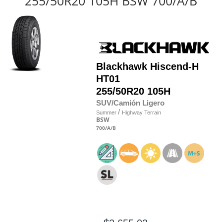
255/50R20 105H BSW 700/A/B
Blackhawk
Hiscend-H
HT01
255/50R20 105H
SUV/Camión Ligero
/
Summer
Highway Terrain
BSW
700
/A
/B