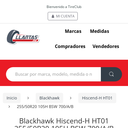
Bienvenido a TireClub
MI CUENTA
Marcas
Medidas
Compradores
Vendedores
Search
for:
Inicio
Blackhawk
Hiscend-H HT01
255/50R20 105H BSW 700/A/B
Blackhawk Hiscend-H HT01