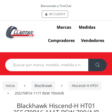
Bienvenido a TireClub
MI CUENTA
Marcas
Medidas
Compradores
Vendedores
Search
for:
Inicio
Blackhawk
Hiscend-H HT01
255/70R16 111T BSW 700/A/B
Blackhawk Hiscend-H HT01