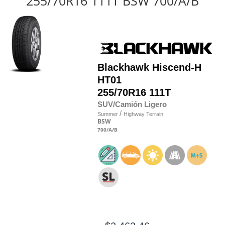
255/70R16 111T BSW 700/A/B
Blackhawk
Hiscend-H
HT01
255/70R16 111T
SUV/Camión Ligero
/
Summer
Highway Terrain
BSW
700
/A
/B