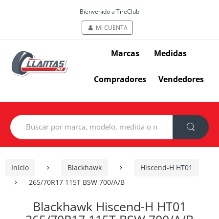
Bienvenido a TireClub
MI CUENTA
Marcas
Medidas
Compradores
Vendedores
Search
for:
Inicio
Blackhawk
Hiscend-H HT01
265/70R17 115T BSW 700/A/B
Blackhawk Hiscend-H HT01