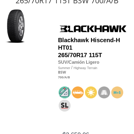
265/70R17 115T BSW 700/A/B
Blackhawk
Hiscend-H
HT01
265/70R17 115T
SUV/Camión Ligero
/
Summer
Highway Terrain
BSW
700
/A
/B