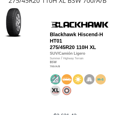
275/45R20 110H XL BSW 700/A/B
Blackhawk
Hiscend-H
HT01
275/45R20 110H XL
SUV/Camión Ligero
/
Summer
Highway Terrain
BSW
700
/A
/B