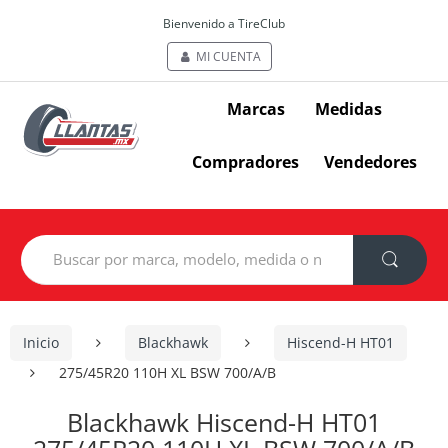
Bienvenido a TireClub
MI CUENTA
Marcas
Medidas
Compradores
Vendedores
Search
for:
Inicio
Blackhawk
Hiscend-H HT01
275/45R20 110H XL BSW 700/A/B
Blackhawk Hiscend-H HT01