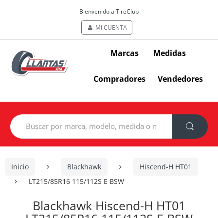
Bienvenido a TireClub
MI CUENTA
Marcas
Medidas
Compradores
Vendedores
Search
for:
Inicio
Blackhawk
Hiscend-H HT01
LT215/85R16 115/112S E BSW
Blackhawk Hiscend-H HT01