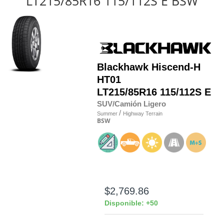
LT215/85R16 115/112S E BSW
Blackhawk
Hiscend-H
HT01
LT215/85R16 115/112S E
SUV/Camión Ligero
/
Summer
Highway Terrain
BSW
$2,769.86
Disponible: +50