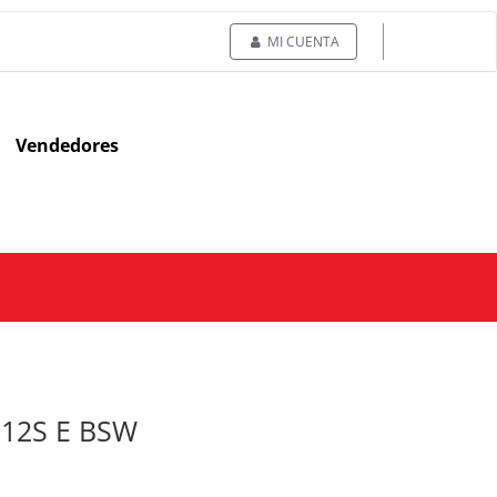
MI CUENTA
Vendedores
112S E BSW