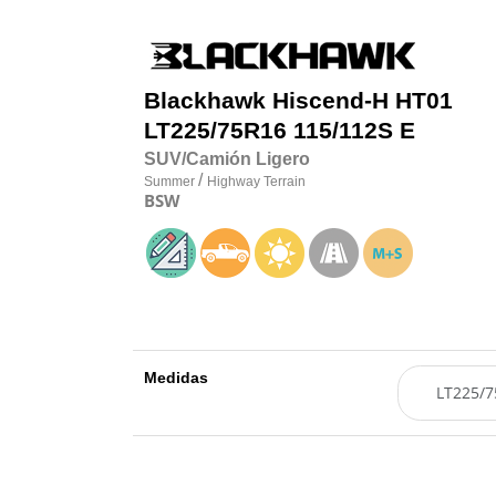
Blackhawk
Hiscend-H HT01
LT225/75R16 115/112S E
SUV/Camión Ligero
/
Summer
Highway Terrain
BSW
Medidas