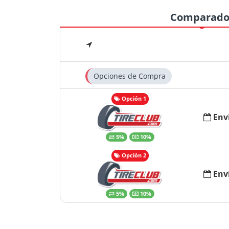
Comparado
Opciones de Compra
Opción 1
Env
5%
10%
Opción 2
Env
5%
10%