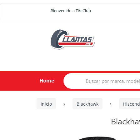
Bienvenido a TireClub
Search
Home
for:
Inicio
Blackhawk
Hiscend
Blackha