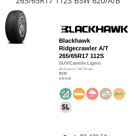
265/65R17 112S BSW 620/A/B
Blackhawk
Ridgecrawler A/T
265/65R17 112S
SUV/Camión Ligero
/
All-Season
All-Terrain
BSW
620
/A
/B