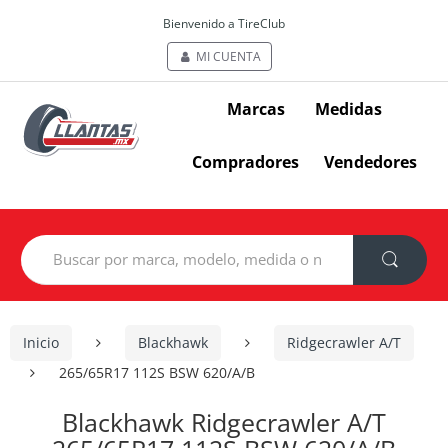
Bienvenido a TireClub
MI CUENTA
Marcas
Medidas
Compradores
Vendedores
Search
for:
Inicio
Blackhawk
Ridgecrawler A/T
265/65R17 112S BSW 620/A/B
Blackhawk Ridgecrawler A/T