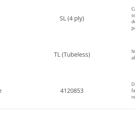
C
s
SL (4 ply)
d
p
N
TL (Tubeless)
a
D
e
4120853
f
n