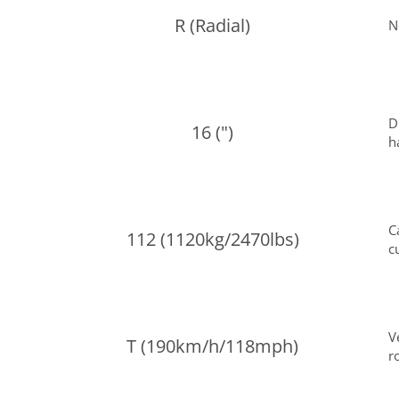
R (Radial)
N
D
16 (")
h
C
112 (1120kg/2470lbs)
c
V
T (190km/h/118mph)
r