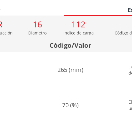
r
E
R
16
112
ucción
Diametro
Índice de carga
Código d
Código/Valor
L
265 (mm)
d
E
70 (%)
u