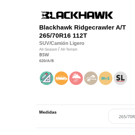
Blackhawk
Ridgecrawler A/T
265/70R16 112T
SUV/Camión Ligero
/
All-Season
All-Terrain
BSW
620
/A
/B
Medidas