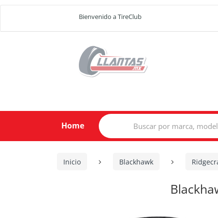
Bienvenido a TireClub
Search
Home
for:
Inicio
Blackhawk
Ridgecr
Blackha