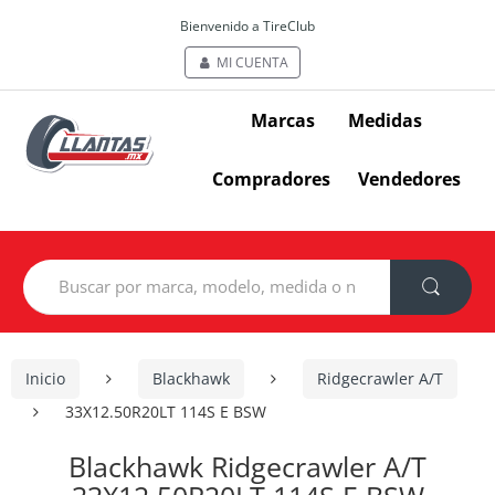
Bienvenido a TireClub
MI CUENTA
Marcas
Medidas
Compradores
Vendedores
Search
for:
Inicio
Blackhawk
Ridgecrawler A/T
33X12.50R20LT 114S E BSW
Blackhawk Ridgecrawler A/T