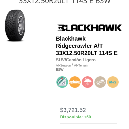
33X12.50R20LT 114S E BSW
Blackhawk
Ridgecrawler A/T
33X12.50R20LT 114S E
SUV/Camión Ligero
/
All-Season
All-Terrain
BSW
$3,721.52
Disponible: +50