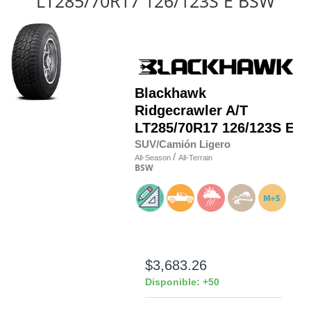
LT285/70R17 126/123S E BSW
Blackhawk
Ridgecrawler A/T
LT285/70R17 126/123S E
SUV/Camión Ligero
/
All-Season
All-Terrain
BSW
$3,683.26
Disponible: +50