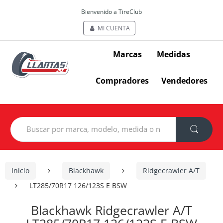
Bienvenido a TireClub
MI CUENTA
Marcas
Medidas
Compradores
Vendedores
Search
for:
Inicio
Blackhawk
Ridgecrawler A/T
LT285/70R17 126/123S E BSW
Blackhawk Ridgecrawler A/T