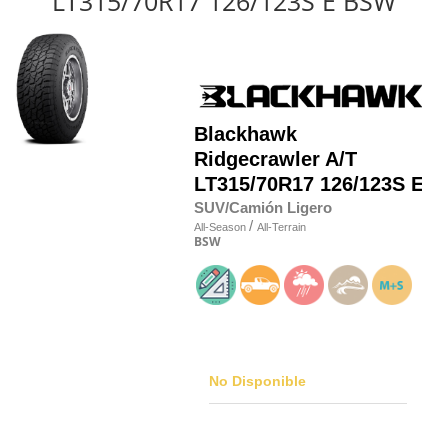
LT315/70R17 126/123S E BSW
Blackhawk
Ridgecrawler A/T
LT315/70R17 126/123S E
SUV/Camión Ligero
/
All-Season
All-Terrain
BSW
No Disponible