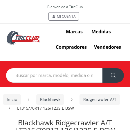
Bienvenido a TireClub
MI CUENTA
Marcas
Medidas
Compradores
Vendedores
Search
for:
Inicio
Blackhawk
Ridgecrawler A/T
LT315/70R17 126/123S E BSW
Blackhawk Ridgecrawler A/T