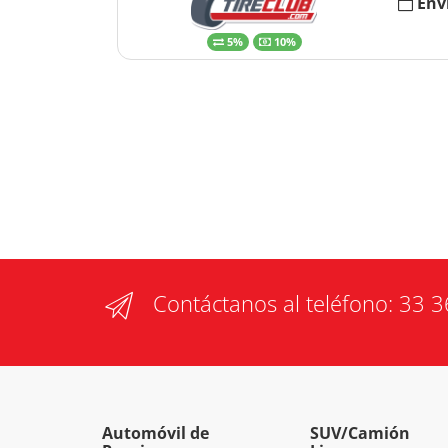
Env
5%
10%
Contáctanos al teléfono:
33 3
Automóvil de
SUV/Camión