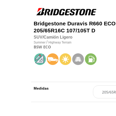
Bridgestone
Duravis R660 ECO
205/65R16C 107/105T D
SUV/Camión Ligero
/
Summer
Highway Terrain
BSW
ECO
Medidas