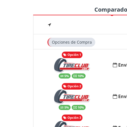
Comparado
Opciones de Compra
Opción 1
Env
5%
10%
Opción 2
Env
5%
10%
Opción 3