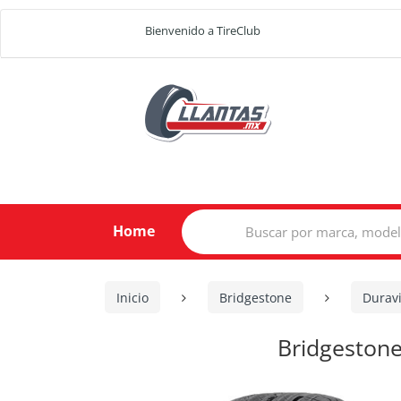
Bienvenido a TireClub
Search
Home
for:
Inicio
Bridgestone
Durav
Bridgeston