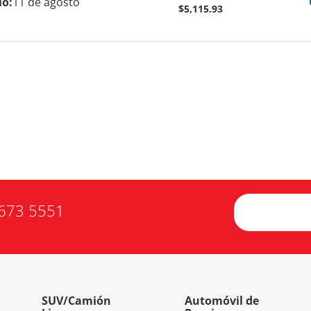
io:
11 de agosto
$5,115.93
673 5551
SUV/Camión
Automóvil de