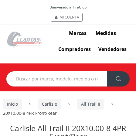
Bienvenido a TireClub
MI CUENTA
Marcas
Medidas
Compradores
Vendedores
Search
for:
Inicio
Carlisle
All Trail II
20X10.00-8 4PR Front/Rear
Carlisle All Trail II 20X10.00-8 4PR