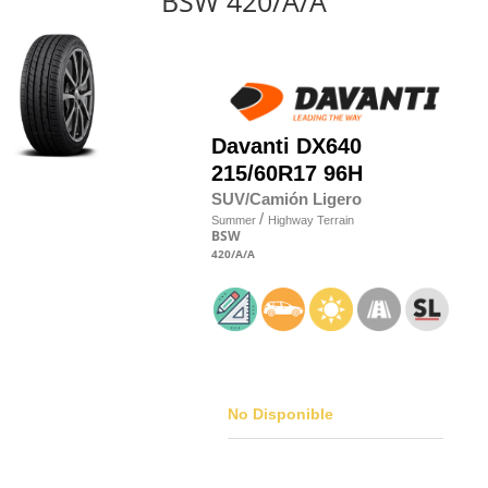
BSW 420/A/A
Davanti
DX640
215/60R17 96H
SUV/Camión Ligero
/
Summer
Highway Terrain
BSW
420
/A
/A
No Disponible