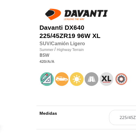
Davanti
DX640
225/45
Z
R19 96W XL
SUV/Camión Ligero
/
Summer
Highway Terrain
BSW
420
/A
/A
Medidas