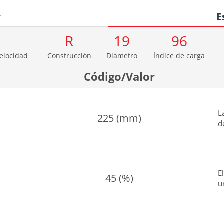
r
E
R
19
96
velocidad
Construcción
Diametro
Índice de carga
Código/Valor
L
225 (mm)
d
E
45 (%)
u