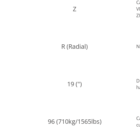
C
Z
V
Z
R (Radial)
N
D
19 (")
h
C
96 (710kg/1565lbs)
c