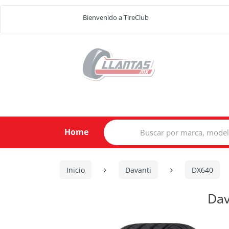
Bienvenido a TireClub
Search
Home
for:
Inicio
Davanti
DX640
Dav