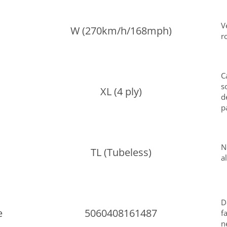
V
W (270km/h/168mph)
r
C
s
XL (4 ply)
d
p
N
TL (Tubeless)
a
D
e
5060408161487
f
n