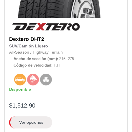
Dextero
DHT2
SUV/Camión Ligero
All-Season
/
Highway Terrain
Ancho de sección (mm):
215 -275
Código de velocidad:
T,H
Disponible
$1,512.90
Ver opciones