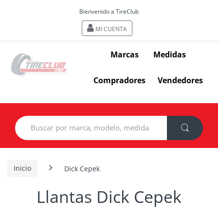
Bienvenido a TireClub
MI CUENTA
Marcas
Medidas
Compradores
Vendedores
Search
for:
Inicio
Dick Cepek
Llantas Dick Cepek