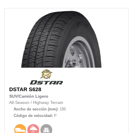
DSTAR
S628
SUV/Camión Ligero
All-Season
/
Highway Terrain
Ancho de sección (mm):
185
Código de velocidad:
P