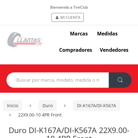
Bienvenido a TireClub
MI CUENTA
Marcas
Medidas
Compradores
Vendedores
Search
for:
Inicio
Duro
DI-K167A/DI-K567A
22X9.00-10 4PR Front
Duro DI-K167A/DI-K567A 22X9.00-