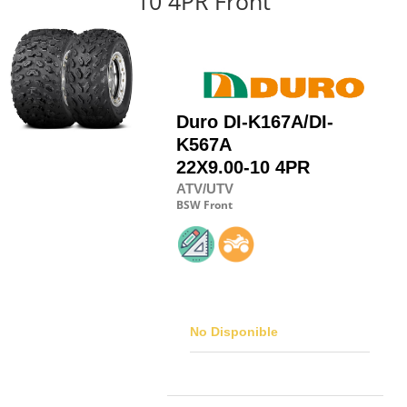
10 4PR Front
Duro
DI-K167A/DI-
K567A
22X9.00-10 4PR
ATV/UTV
BSW
Front
No Disponible