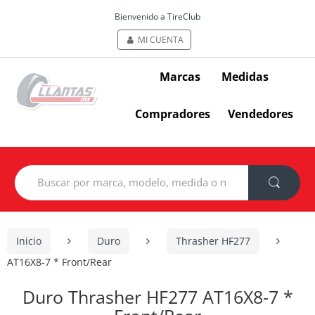
Bienvenido a TireClub
MI CUENTA
Marcas
Medidas
Compradores
Vendedores
Search
for:
Inicio
Duro
Thrasher HF277
AT16X8-7 * Front/Rear
Duro Thrasher HF277 AT16X8-7 *