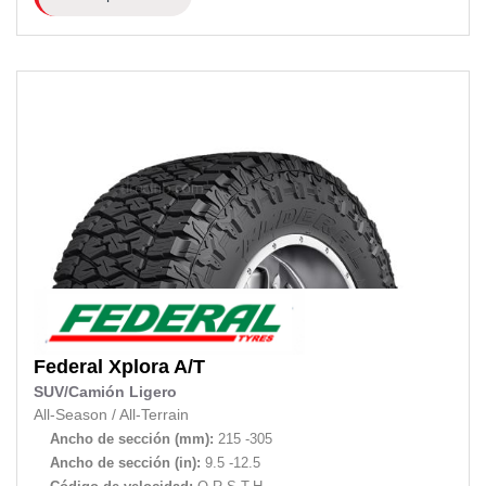
Federal
Xplora A/T
SUV/Camión Ligero
All-Season
/
All-Terrain
Ancho de sección (mm):
215 -305
Ancho de sección (in):
9.5 -12.5