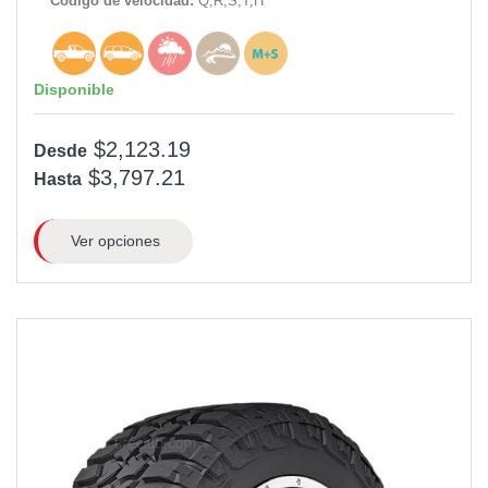
Código de velocidad:
Q,R,S,T,H
Disponible
$2,123.19
Desde
$3,797.21
Hasta
Ver opciones