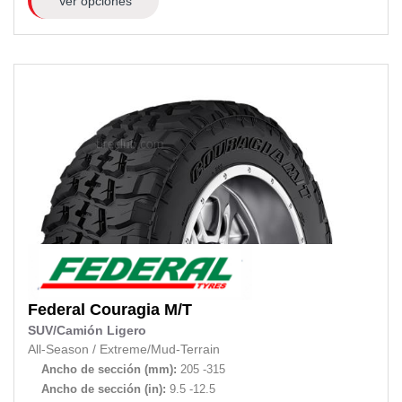
Ver opciones
Federal
Couragia M/T
SUV/Camión Ligero
All-Season
/
Extreme/Mud-Terrain
Ancho de sección (mm):
205 -315
Ancho de sección (in):
9.5 -12.5