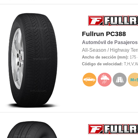
Fullrun
PC388
Automóvil de Pasajeros
All-Season
/
Highway Ter
Ancho de sección (mm):
175 
Código de velocidad:
T,H,V,