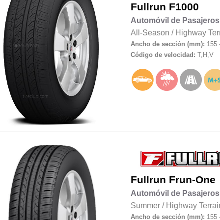
Fullrun
F1000
Automóvil de Pasajeros
All-Season
/
Highway Ter
Ancho de sección (mm):
155 
Código de velocidad:
T,H,V
Fullrun
Frun-One
Automóvil de Pasajeros
Summer
/
Highway Terrai
Ancho de sección (mm):
155 