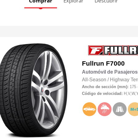
Comprar
Explorar
Descubrir
Fullrun
F7000
Automóvil de Pasajeros
All-Season
/
Highway Ter
Ancho de sección (mm):
175 
Código de velocidad:
H,V,W,