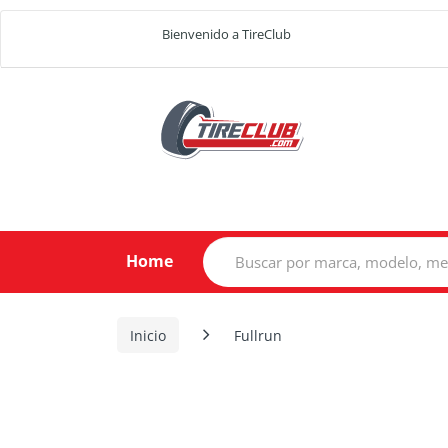
Bienvenido a TireClub
Search
Home
for:
Inicio
Fullrun