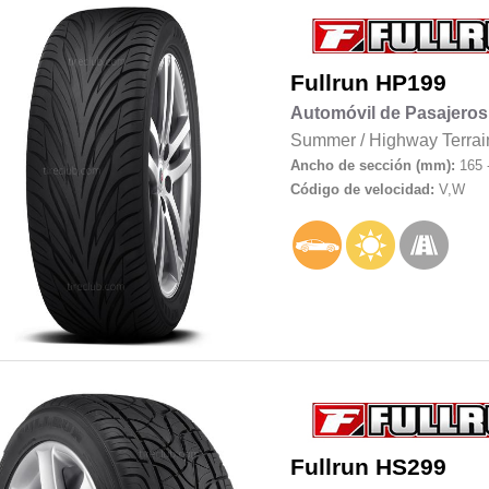
Fullrun
HP199
Automóvil de Pasajeros
Summer
/
Highway Terrai
Ancho de sección (mm):
165 
Código de velocidad:
V,W
Fullrun
HS299