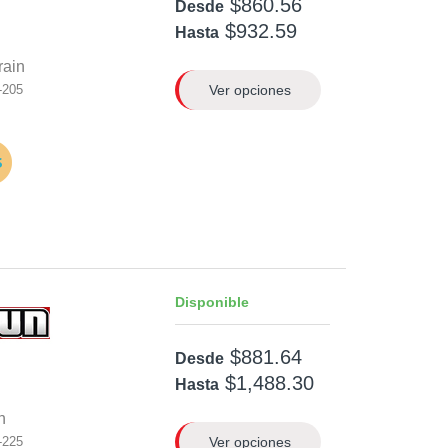
$860.56
Desde
$932.59
Hasta
rain
Ver opciones
-205
Disponible
$881.64
Desde
$1,488.30
Hasta
n
Ver opciones
-225