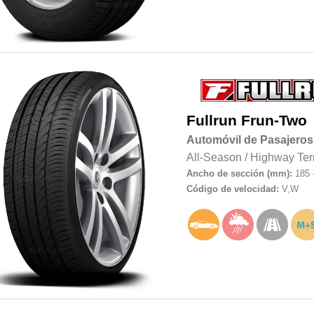
Fullrun
Frun-Two
Automóvil de Pasajeros
All-Season
/
Highway Ter
Ancho de sección (mm):
185 
Código de velocidad:
V,W