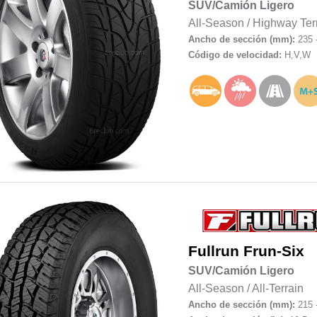
SUV/Camión Ligero
All-Season
/
Highway Ter
Ancho de sección (mm):
235 
Código de velocidad:
H,V,W
Fullrun
Frun-Six
SUV/Camión Ligero
All-Season
/
All-Terrain
Ancho de sección (mm):
215 