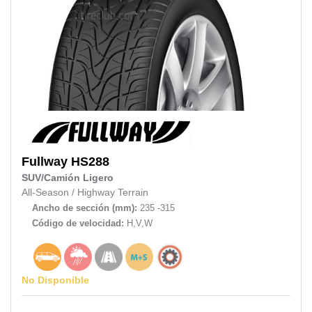
Fullway
HS288
SUV/Camión Ligero
All-Season
/
Highway Terrain
Ancho de sección (mm):
235 -315
Código de velocidad:
H,V,W
No Disponible