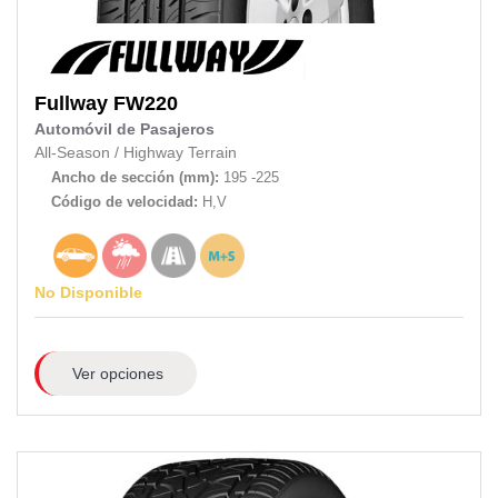
Fullway
FW220
Automóvil de Pasajeros
All-Season
/
Highway Terrain
Ancho de sección (mm):
195 -225
Código de velocidad:
H,V
No Disponible
Ver opciones